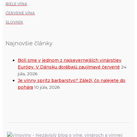
BIELE VÍNA
ČERVENÉ VÍNA
SLOVNÍK
Najnovšie články
Boli sme v jednom z najsevernejších vinárstiev
Európy. V Dánsku dorábajú zaujímavé červené
24
júla, 2026
Je vínny spritz barbarstvo? Záleží, čo nalejete do
pohára
10 júla, 2026