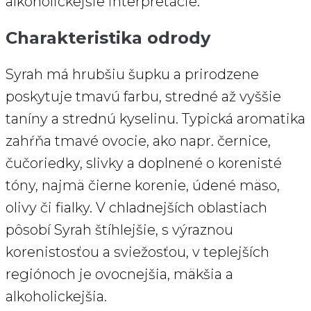
alkoholickejšie interpretácie.
Charakteristika odrody
Syrah má hrubšiu šupku a prirodzene
poskytuje tmavú farbu, stredné až vyššie
taníny a strednú kyselinu. Typická aromatika
zahŕňa tmavé ovocie, ako napr. černice,
čučoriedky, slivky a doplnené o korenisté
tóny, najmä čierne korenie, údené mäso,
olivy či fialky. V chladnejších oblastiach
pôsobí Syrah štíhlejšie, s výraznou
korenistosťou a sviežosťou, v teplejších
regiónoch je ovocnejšia, mäkšia a
alkoholickejšia.