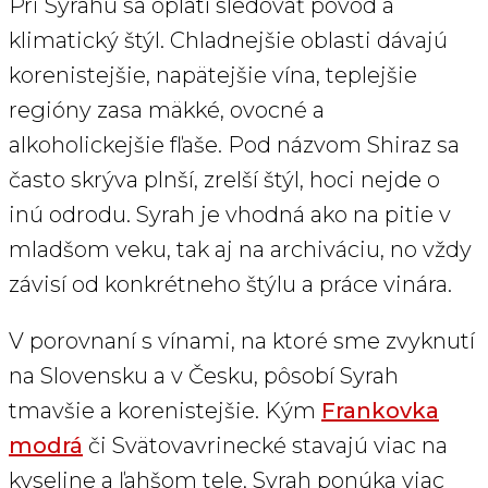
Pri Syrahu sa oplatí sledovať pôvod a
klimatický štýl. Chladnejšie oblasti dávajú
korenistejšie, napätejšie vína, teplejšie
regióny zasa mäkké, ovocné a
alkoholickejšie fľaše. Pod názvom Shiraz sa
často skrýva plnší, zrelší štýl, hoci nejde o
inú odrodu. Syrah je vhodná ako na pitie v
mladšom veku, tak aj na archiváciu, no vždy
závisí od konkrétneho štýlu a práce vinára.
V porovnaní s vínami, na ktoré sme zvyknutí
na Slovensku a v Česku, pôsobí Syrah
tmavšie a korenistejšie. Kým
Frankovka
modrá
či Svätovavrinecké stavajú viac na
kyseline a ľahšom tele, Syrah ponúka viac