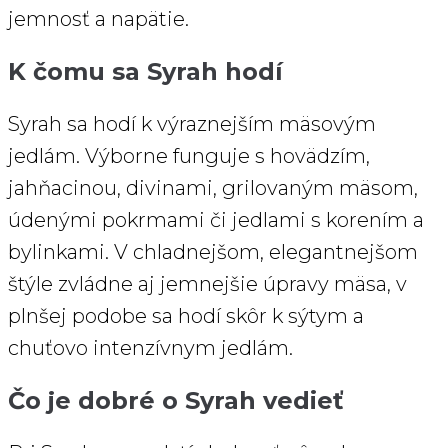
jemnosť a napätie.
K čomu sa Syrah hodí
Syrah sa hodí k výraznejším mäsovým
jedlám. Výborne funguje s hovädzím,
jahňacinou, divina­mi, grilovaným mäsom,
údenými pokrmami či jedlami s korením a
bylinkami. V chladnejšom, elegantnejšom
štýle zvládne aj jemnejšie úpravy mäsa, v
plnšej podobe sa hodí skôr k sýtym a
chuťovo intenzívnym jedlám.
Čo je dobré o Syrah vedieť