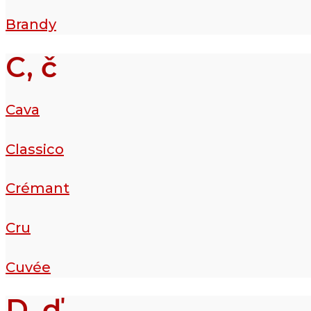
Brandy
C, č
Cava
Classico
Crémant
Cru
Cuvée
D, ď