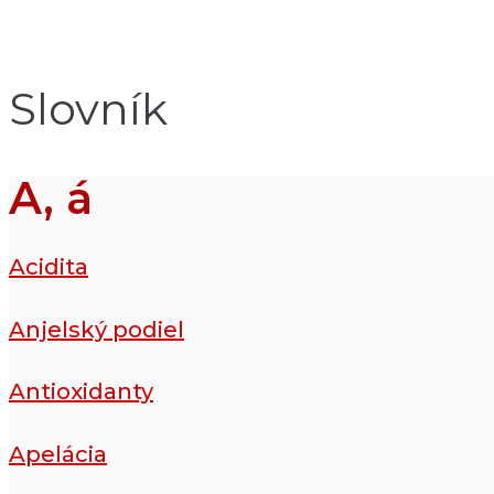
Slovník
A, á
Acidita
Anjelský podiel
Antioxidanty
Apelácia