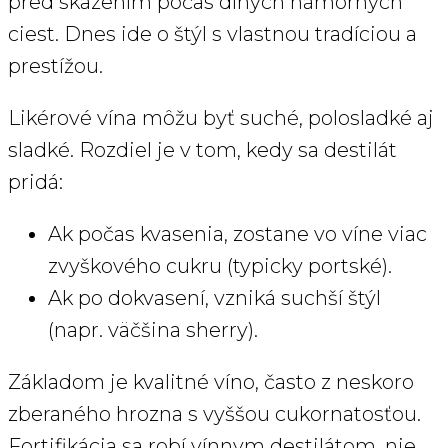
pred skazením počas dlhých námorných
ciest. Dnes ide o štýl s vlastnou tradíciou a
prestížou.
Likérové vína môžu byť suché, polosladké aj
sladké. Rozdiel je v tom, kedy sa destilát
pridá:
Ak počas kvasenia, zostane vo víne viac
zvyškového cukru (typicky portské).
Ak po dokvasení, vzniká suchší štýl
(napr. väčšina sherry).
Základom je kvalitné víno, často z neskoro
zberaného hrozna s vyššou cukornatosťou.
Fortifikácia sa robí vínnym destilátom, nie