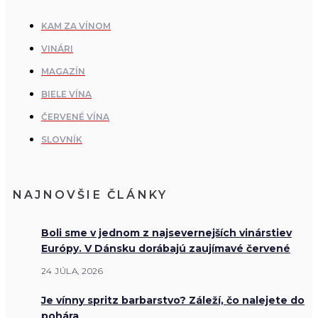
KAM ZA VÍNOM
VINÁRI
MAGAZÍN
BIELE VÍNA
ČERVENÉ VÍNA
SLOVNÍK
NAJNOVŠIE ČLÁNKY
Boli sme v jednom z najsevernejších vinárstiev
Európy. V Dánsku dorábajú zaujímavé červené
24 JÚLA, 2026
Je vínny spritz barbarstvo? Záleží, čo nalejete do
pohára