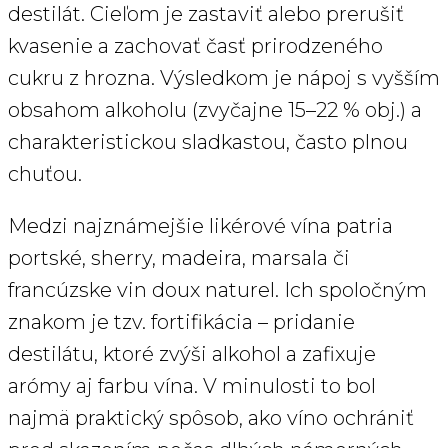
destilát. Cieľom je zastaviť alebo prerušiť
kvasenie a zachovať časť prirodzeného
cukru z hrozna. Výsledkom je nápoj s vyšším
obsahom alkoholu (zvyčajne 15–22 % obj.) a
charakteristickou sladkastou, často plnou
chuťou.
Medzi najznámejšie likérové vína patria
portské, sherry, madeira, marsala či
francúzske vin doux naturel. Ich spoločným
znakom je tzv. fortifikácia – pridanie
destilátu, ktoré zvýši alkohol a zafixuje
arómy aj farbu vína. V minulosti to bol
najmä praktický spôsob, ako víno ochrániť