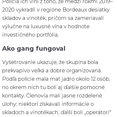
Polícia ich viní z toho, že medzi rokmi 2019–
2020 vykradli v regióne Bordeaux desiatky
skladov a vinoték, pričom sa zameriavali
výlučne na luxusné vína v hodnote
investičného portfólia.
Ako gang fungoval
Vyšetrovanie ukazuje, že skupina bola
prekvapivo veľká a dobre organizovaná.
Podľa polície mala mať jadro okolo 12 osôb,
no okrem nich tu boli aj ďalšie pomocné
kontakty. Členovia mali jasne rozdelené
úlohy: niektorí získavali informácie o
skladoch a vinotékach, ďalší boli „operátori“