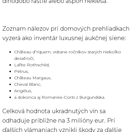
dlhodobo rastie alebo aspoň neklesá.
Zoznam nálezov pri domových prehliadkach
vyzerá ako inventár luxusnej aukčnej siene:
Château d’Yquem, vrátane ročníkov starých niekoľko
desaťročí,
Lafite Rothschild,
Pétrus,
Château Margaux,
Cheval Blanc,
Angélus,
a dokonca aj Romanée-Conti z Burgundska.
Celková hodnota ukradnutých vín sa
odhaduje približne na 3 milióny eur. Pri
ďalších vlámaniach vznikli škody za ďalšie