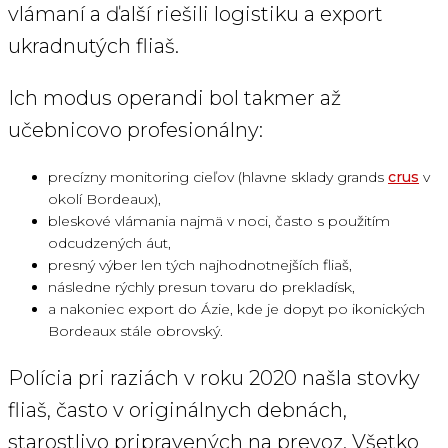
vlámaní a ďalší riešili logistiku a export
ukradnutých fliaš.
Ich modus operandi bol takmer až
učebnicovo profesionálny:
precízny monitoring cieľov (hlavne sklady grands
crus
v
okolí Bordeaux),
bleskové vlámania najmä v noci, často s použitím
odcudzených áut,
presný výber len tých najhodnotnejších fliaš,
následne rýchly presun tovaru do prekladísk,
a nakoniec export do Ázie, kde je dopyt po ikonických
Bordeaux stále obrovský.
Polícia pri raziách v roku 2020 našla stovky
fliaš, často v originálnych debnách,
starostlivo pripravených na prevoz. Všetko