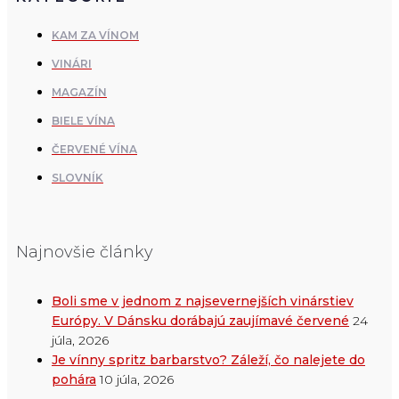
KAM ZA VÍNOM
VINÁRI
MAGAZÍN
BIELE VÍNA
ČERVENÉ VÍNA
SLOVNÍK
Najnovšie články
Boli sme v jednom z najsevernejších vinárstiev
Európy. V Dánsku dorábajú zaujímavé červené
24
júla, 2026
Je vínny spritz barbarstvo? Záleží, čo nalejete do
pohára
10 júla, 2026