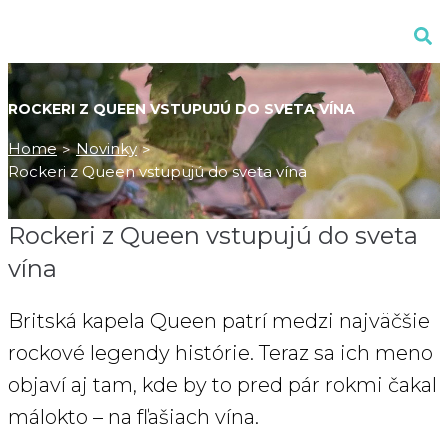
ROCKERI Z QUEEN VSTUPUJÚ DO SVETA VÍNA
Home
Novinky
>
>
Rockeri z Queen vstupujú do sveta vína
Rockeri z Queen vstupujú do sveta
vína
Britská kapela Queen patrí medzi najväčšie
rockové legendy histórie. Teraz sa ich meno
objaví aj tam, kde by to pred pár rokmi čakal
málokto – na fľašiach vína.