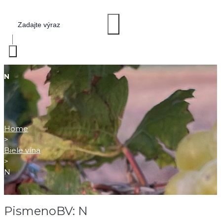
N
Home
>
Biele vína
>
N
PismenoBV:
N