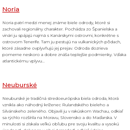
Noria
Noria patrí medzi menej známe biele odrody, ktoré si
zachovali regionálny charakter. Pochádza zo Španielska a
vinári ju spájajú najmä s Kanárskymi ostrovmi, konkrétne s
ostrovom Tenerife. Tam ju pestujú na vulkanických pôdach,
ktoré zásadne ovplyvňujú jej prejav. Odroda dozrieva
pomerne neskoro a dobre znáša teplejšie podmienky. Vďaka
atlantickému vplyvu...
Neuburské
Neuburské je tradičná stredoeurópska biela odroda, ktorá
vznikla ako náhodný kríženec Rulandského bieleho a
Silvánskeho zeleného. Objavili ju v rakúskom Wachau, odkiaľ
sa rýchlo rozšírila na Moravu, Slovensko a do Maďarska. V
minulosti si získala veľkú obľubu pre svoju kvalitu a vysokú