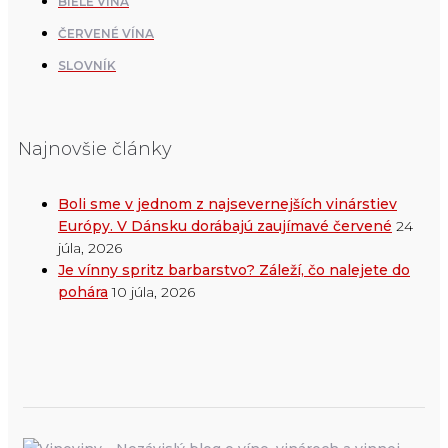
BIELE VÍNA
ČERVENÉ VÍNA
SLOVNÍK
Najnovšie články
Boli sme v jednom z najsevernejších vinárstiev
Európy. V Dánsku dorábajú zaujímavé červené
24
júla, 2026
Je vínny spritz barbarstvo? Záleží, čo nalejete do
pohára
10 júla, 2026