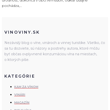
úrodnosť, dokonca v obci Armsdorf, odkiaľ údajne
pochádza,...
VINOVINY.SK
Nezávislý blog o víne, vinároch a vinnej turistike. Všetko, čo
sa tu dozviete, sú názory a postrehy autora, ktoré môžu
byť občas ovplyvnené konzumáciou vína na miestach,
o ktorých píše.
KATEGÓRIE
KAM ZA VÍNOM
VINÁRI
MAGAZÍN