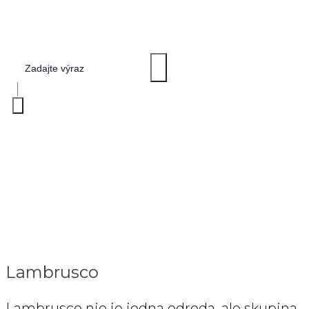
LAMBRUSCO
Home
>
Lambrusco
Lambrusco
Lambrusco nie je jedna odroda, ale skupina