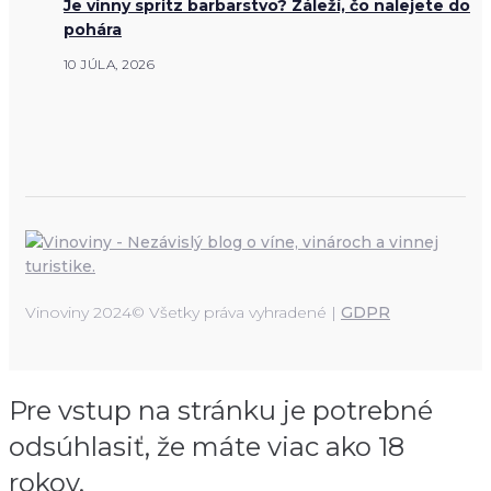
Je vínny spritz barbarstvo? Záleží, čo nalejete do
pohára
10 JÚLA, 2026
Vinoviny 2024© Všetky práva vyhradené |
GDPR
Pre vstup na stránku je potrebné
odsúhlasiť, že máte viac ako 18
rokov.