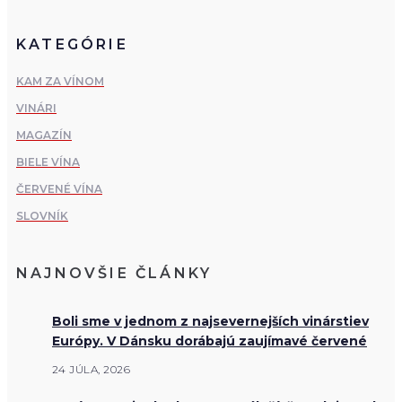
KATEGÓRIE
KAM ZA VÍNOM
VINÁRI
MAGAZÍN
BIELE VÍNA
ČERVENÉ VÍNA
SLOVNÍK
NAJNOVŠIE ČLÁNKY
Boli sme v jednom z najsevernejších vinárstiev
Európy. V Dánsku dorábajú zaujímavé červené
24 JÚLA, 2026