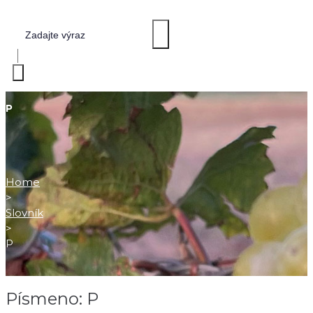
P
Home
>
Slovník
>
P
Písmeno:
P