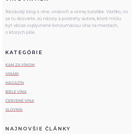
Nezávislý blog o víne, vinároch a vinnej turistike. Všetko, čo
sa tu dozviete, sú názory a postrehy autora, ktoré môžu
byť občas ovplyvnené konzumáciou vína na miestach,
o ktorých píše.
KATEGÓRIE
KAM ZA VÍNOM
VINÁRI
MAGAZÍN
BIELE VÍNA
ČERVENÉ VÍNA
SLOVNÍK
NAJNOVŠIE ČLÁNKY