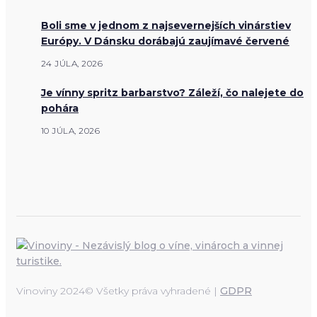
Boli sme v jednom z najsevernejších vinárstiev
Európy. V Dánsku dorábajú zaujímavé červené
24 JÚLA, 2026
Je vínny spritz barbarstvo? Záleží, čo nalejete do
pohára
10 JÚLA, 2026
Vinoviny 2024© Všetky práva vyhradené |
GDPR