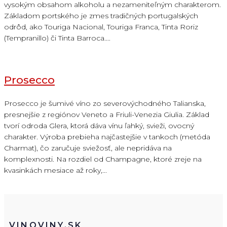
vysokým obsahom alkoholu a nezameniteľným charakterom.
Základom portského je zmes tradičných portugalských
odrôd, ako Touriga Nacional, Touriga Franca, Tinta Roriz
(Tempranillo) či Tinta Barroca....
Prosecco
Prosecco je šumivé víno zo severovýchodného Talianska,
presnejšie z regiónov Veneto a Friuli-Venezia Giulia. Základ
tvorí odroda Glera, ktorá dáva vínu ľahký, svieži, ovocný
charakter. Výroba prebieha najčastejšie v tankoch (metóda
Charmat), čo zaručuje sviežosť, ale nepridáva na
komplexnosti. Na rozdiel od Champagne, ktoré zreje na
kvasinkách mesiace až roky,...
VINOVINY.SK