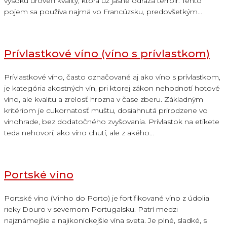
vysokú úroveň kvality, ktorá už jasne odráža terroir. Tento
pojem sa používa najmä vo Francúzsku, predovšetkým...
Prívlastkové víno (víno s prívlastkom)
Prívlastkové víno, často označované aj ako víno s prívlastkom,
je kategória akostných vín, pri ktorej zákon nehodnotí hotové
víno, ale kvalitu a zrelosť hrozna v čase zberu. Základným
kritériom je cukornatosť muštu, dosiahnutá prirodzene vo
vinohrade, bez dodatočného zvyšovania. Prívlastok na etikete
teda nehovorí, ako víno chutí, ale z akého...
Portské víno
Portské víno (Vinho do Porto) je fortifikované víno z údolia
rieky Douro v severnom Portugalsku. Patrí medzi
najznámejšie a najikonickejšie vína sveta. Je plné, sladké, s