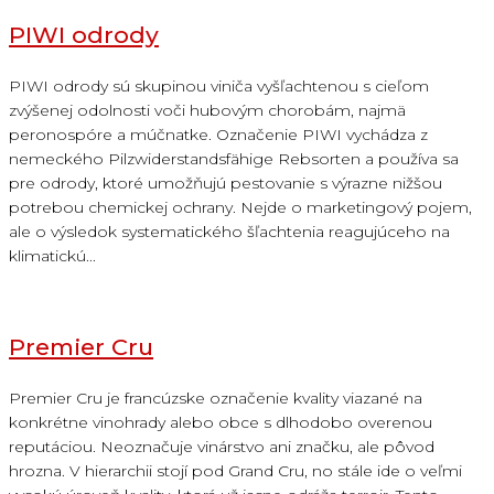
PIWI odrody
PIWI odrody sú skupinou viniča vyšľachtenou s cieľom
zvýšenej odolnosti voči hubovým chorobám, najmä
peronospóre a múčnatke. Označenie PIWI vychádza z
nemeckého Pilzwiderstandsfähige Rebsorten a používa sa
pre odrody, ktoré umožňujú pestovanie s výrazne nižšou
potrebou chemickej ochrany. Nejde o marketingový pojem,
ale o výsledok systematického šľachtenia reagujúceho na
klimatickú...
Premier Cru
Premier Cru je francúzske označenie kvality viazané na
konkrétne vinohrady alebo obce s dlhodobo overenou
reputáciou. Neoznačuje vinárstvo ani značku, ale pôvod
hrozna. V hierarchii stojí pod Grand Cru, no stále ide o veľmi