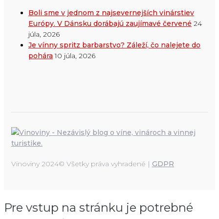
Boli sme v jednom z najsevernejších vinárstiev
Európy. V Dánsku dorábajú zaujímavé červené
24
júla, 2026
Je vínny spritz barbarstvo? Záleží, čo nalejete do
pohára
10 júla, 2026
Vinoviny 2024© Všetky práva vyhradené |
GDPR
Pre vstup na stránku je potrebné