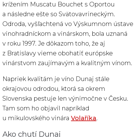
krížením Muscatu Bouchet s Oportou
a následne ešte so Svätovavrineckým.
Odroda, vyšľachtená vo Výskumnom ústave
vinohradníckom a vinárskom, bola uznaná
v roku 1997. Je dôkazom toho, že aj
z Bratislavy vieme obohatiť európske
vinárstvom zaujímavým a kvalitným vínom.
Napriek kvalitám je víno Dunaj stále
okrajovou odrodou, ktorá sa okrem
Slovenska pestuje len výnimočne v Česku.
Tam som ho objavil napríklad
u mikulovského vinára
Volaříka
.
Ako chutí Dunaj