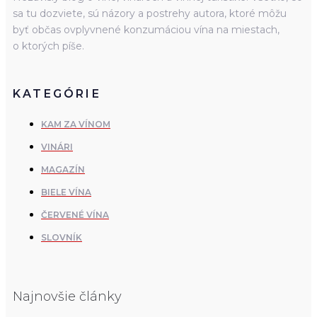
sa tu dozviete, sú názory a postrehy autora, ktoré môžu
byť občas ovplyvnené konzumáciou vína na miestach,
o ktorých píše.
KATEGÓRIE
KAM ZA VÍNOM
VINÁRI
MAGAZÍN
BIELE VÍNA
ČERVENÉ VÍNA
SLOVNÍK
Najnovšie články