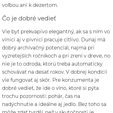
voľbou ani k dezertom.
Čo je dobré vedieť
Vie byť prekvapivo elegantný, ak sa s ním vo
vinici aj v pivnici pracuje citlivo. Dunaj má
dobrý archivačný potenciál, najmä pri
vyzretejších ročníkoch a pri zrení v dreve, no
nie je to odroda, ktorú treba automaticky
schovávať na desať rokov. V dobrej kondícii
vie fungovať aj skôr. Pre konzumenta je
dobré vedieť, že ide o víno, ktoré si pýta
trochu pozornosti: pohár, čas na
nadýchnutie a ideálne aj jedlo. Bez toho sa
môže zdať tvrdší, než v skutočnosti je.