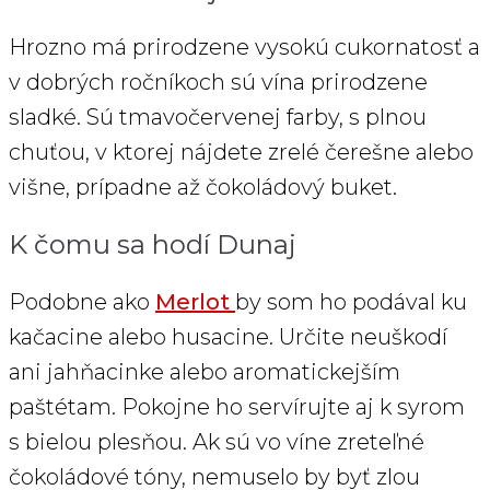
Hrozno má prirodzene vysokú cukornatosť a
v dobrých ročníkoch sú vína prirodzene
sladké. Sú tmavočervenej farby, s plnou
chuťou, v ktorej nájdete zrelé čerešne alebo
višne, prípadne až čokoládový buket.
K čomu sa hodí Dunaj
Podobne ako
Merlot
by som ho podával ku
kačacine alebo husacine. Určite neuškodí
ani jahňacinke alebo aromatickejším
paštétam. Pokojne ho servírujte aj k syrom
s bielou plesňou. Ak sú vo víne zreteľné
čokoládové tóny, nemuselo by byť zlou