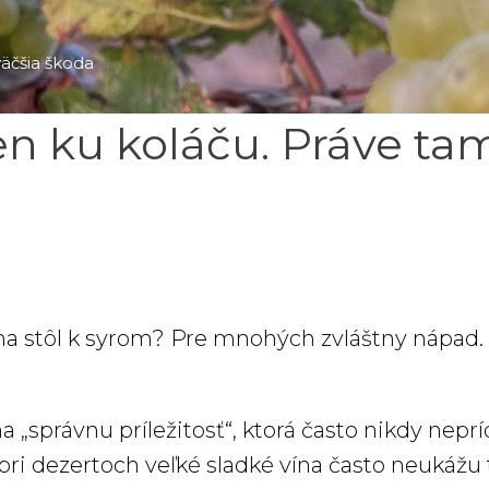
väčšia škoda
en ku koláču. Práve ta
 na stôl k syrom? Pre mnohých zvláštny nápad. 
 na „správnu príležitosť“, ktorá často nikdy nep
ri dezertoch veľké sladké vína často neukážu to