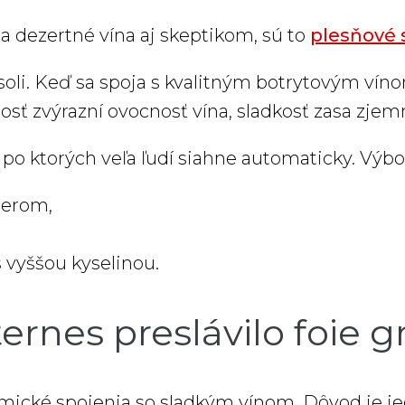
a dezertné vína aj skeptikom, sú to
plesňové 
 soli. Keď sa spoja s kvalitným botrytovým ví
sť zvýrazní ovocnosť vína, sladkosť zasa zjemn
 po ktorých veľa ľudí siahne automaticky. Výbo
berom,
 vyššou kyselinou.
ernes preslávilo foie g
mické spojenia so sladkým vínom. Dôvod je je