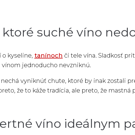
i, ktoré suché víno ned
í o kyseline,
tanínoch
či tele vína. Sladkosť pr
m vínom jednoducho nevzniknú.
nechá vyniknúť chute, ktoré by inak zostali pr
reto, že to káže tradícia, ale preto, že mastná 
zertné víno ideálnym 