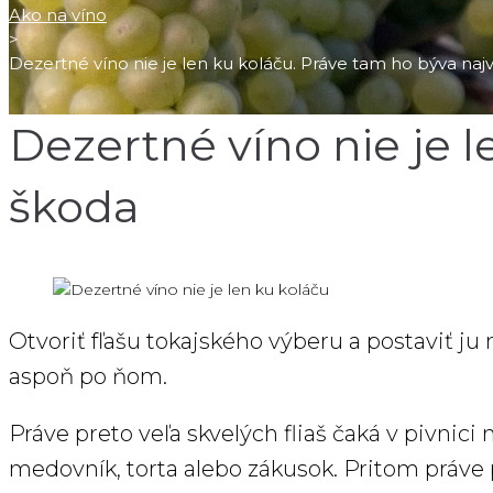
Ako na víno
>
Dezertné víno nie je len ku koláču. Práve tam ho býva naj
Dezertné víno nie je l
škoda
Otvoriť fľašu tokajského výberu a postaviť ju
aspoň po ňom.
Práve preto veľa skvelých fliaš čaká v pivnici
medovník, torta alebo zákusok. Pritom práve p