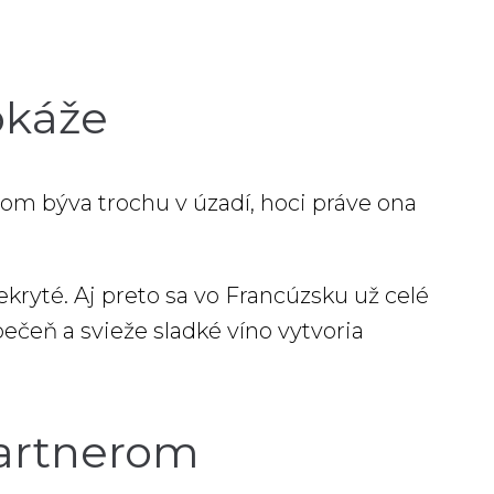
okáže
itom býva trochu v úzadí, hoci práve ona
ekryté. Aj preto sa vo Francúzsku už celé
pečeň a svieže sladké víno vytvoria
partnerom