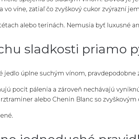
na vo víne, zatiaľ čo zvyškový cukor zvýrazní j
tétach alebo terinách. Nemusia byť luxusné ani
ochu sladkosti priamo p
ké jedlo úplne suchým vínom, pravdepodobne zist
ujú pocit pálenia a zároveň nechávajú vyniknúť
ürztraminer alebo Chenin Blanc so zvyškovým
žené.