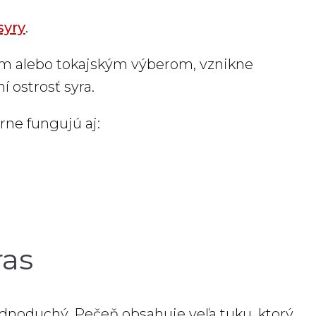
syry
.
nom alebo tokajským výberom, vznikne
í ostrosť syra.
rne fungujú aj:
ras
dnoduchý. Pečeň obsahuje veľa tuku, ktorý