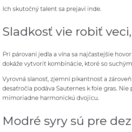
Ich skutočný talent sa prejaví inde.
Sladkosť vie robiť vec
Pri párovaní jedla a vína sa najčastejšie hovor
dokáže vytvoriť kombinácie, ktoré so suchý
Vyrovná slanosť, zjemní pikantnosť a zároveň 
desaťročia podáva Sauternes k foie gras. Nie p
mimoriadne harmonickú dvojicu.
Modré syry sú pre de