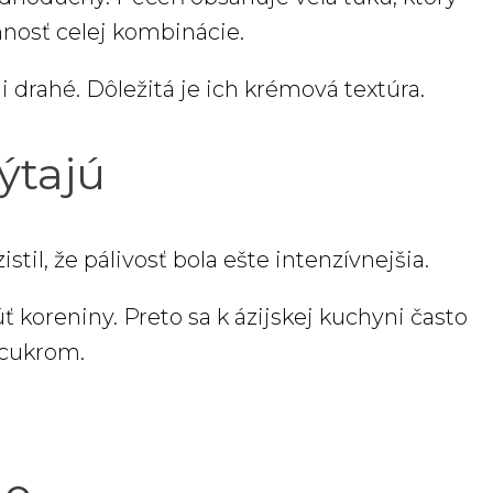
emnosť celej kombinácie.
 drahé. Dôležitá je ich krémová textúra.
ýtajú
il, že pálivosť bola ešte intenzívnejšia.
 koreniny. Preto sa k ázijskej kuchyni často
 cukrom.