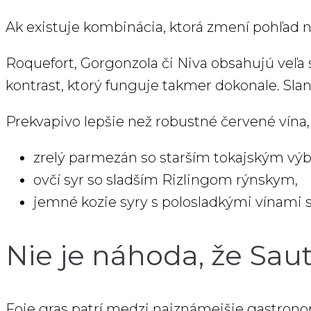
Ak existuje kombinácia, ktorá zmení pohľad n
Roquefort, Gorgonzola či Niva obsahujú veľa
kontrast, ktorý funguje takmer dokonale. Slano
Prekvapivo lepšie než robustné červené vína,
zrelý parmezán so starším tokajským vý
ovčí syr so sladším Rizlingom rýnskym,
jemné kozie syry s polosladkými vínami s
Nie je náhoda, že Saut
Foie gras patrí medzi najznámejšie gastrono