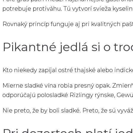
potrebuje protiváhu. Tú vytvorí svieža kyseli
Rovnaký princíp funguje aj pri kvalitných paš
Pikantné jedlá si o tr
Kto niekedy zapíjal ostré thajské alebo indic
Mierne sladké vína robia presný opak. Zmierň
odporúčajú polosladké Rizlingy rýnske, Gew
Nie preto, že by boli sladké. Preto, že sú vyvá