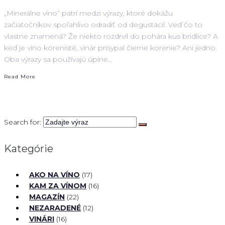
„Minerálne víno“ patrí medzi výrazy, ktoré dokážu
začiatočníkov spoľahlivo odradiť od degustácií. Veď čo to
vlastne znamená? Že niekto rozdrvil do pohára kus bridlice? A
keď je víno korenisté, vinár prisypal čierne korenie? Ani jedno.
Oba výrazy sa používajú úplne…
Read More
Search for:
Kategórie
AKO NA VÍNO
(17)
KAM ZA VÍNOM
(16)
MAGAZÍN
(22)
NEZARADENÉ
(12)
VINÁRI
(16)