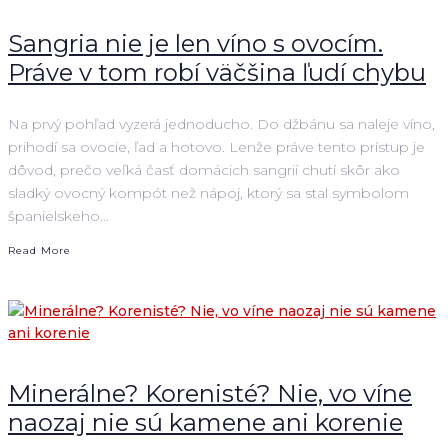
Sangria nie je len víno s ovocím.
Práve v tom robí väčšina ľudí chybu
Na prvý pohľad vyzerá jednoducho. Do džbánu sa naleje víno,
prihodí sa ovocie, ľad a hotovo. Lenže práve tento prístup je
dôvod, prečo veľká časť domácich sangrií chutí skôr ako
sladký ovocný kompót než nápoj, ktorý sa stal symbolom
španielskeho…
Read More
Minerálne? Korenisté? Nie, vo víne
naozaj nie sú kamene ani korenie