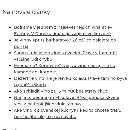
Najnovšie články
Boli sme v jednom z najsevernejších vinárstiev
Európy. V Dánsku dorábajú zaujímavé červené
Je vínny spritz barbarstvo? Záleží, čo nalejete do
pohára
Sangria nie je len víno s ovocím. Práve v tom robí
väčšina ľudí chybu
Minerálne? Korenisté? Nie, vo víne naozaj nie sú
kamene ani korenie
Dezertné víno nie je len ku koláču. Práve tam ho býva
najväčšia škoda
Ako schladiť víno za 15 minút bez straty chuti
Nie je to dedina pri Mikulove. Březí ponúka skvelé
vína z najteplejších viníc Moravy
Aké víno k slovenskej kuchyni: keď to chcete trafiť,
nehľadajte silu, ale rovnováhu