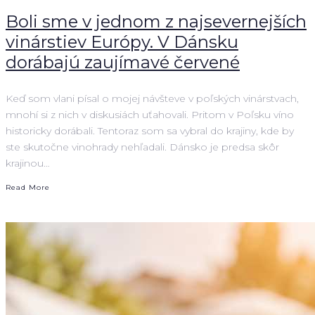
Boli sme v jednom z najsevernejších
vinárstiev Európy. V Dánsku
dorábajú zaujímavé červené
Keď som vlani písal o mojej návšteve v poľských vinárstvach,
mnohí si z nich v diskusiách uťahovali. Pritom v Poľsku víno
historicky dorábali. Tentoraz som sa vybral do krajiny, kde by
ste skutočne vinohrady nehľadali. Dánsko je predsa skôr
krajinou…
Read More