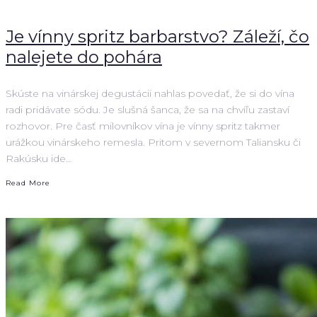
Je vínny spritz barbarstvo? Záleží, čo
nalejete do pohára
Skúste na vinárskej degustácii nahlas povedať, že si do vína
radi pridávate sódu. Je slušná šanca, že sa na chvíľu zastaví
rozhovor. Pre časť milovníkov vína je vínny spritz takmer
urážkou vinárskeho remesla. Pritom v severnom Taliansku či
Rakúsku ide…
Read More