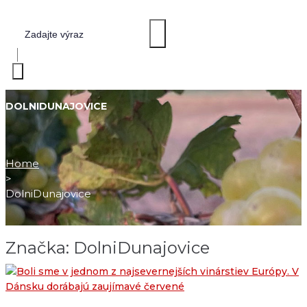
DOLNIDUNAJOVICE
Home
>
DolniDunajovice
Značka:
DolniDunajovice