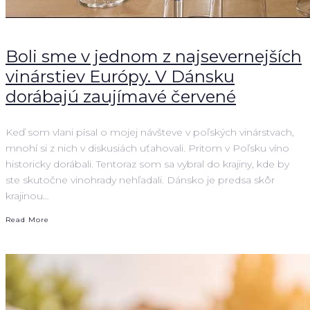
Boli sme v jednom z najsevernejších
vinárstiev Európy. V Dánsku
dorábajú zaujímavé červené
Keď som vlani písal o mojej návšteve v poľských vinárstvach,
mnohí si z nich v diskusiách uťahovali. Pritom v Poľsku víno
historicky dorábali. Tentoraz som sa vybral do krajiny, kde by
ste skutočne vinohrady nehľadali. Dánsko je predsa skôr
krajinou…
Read More