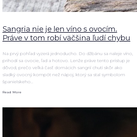
Sangria nie je len víno s ovocím.
Práve v tom robí väčšina ľudí chybu
Na prvý pohľad vyzerá jednoducho. Do džbánu sa naleje víno,
prihodí sa ovocie, ľad a hotovo. Lenže práve tento prístup je
dôvod, prečo veľká časť domácich sangrií chutí skôr ako
sladký ovocný kompót než nápoj, ktorý sa stal symbolom
španielskeho…
Read More