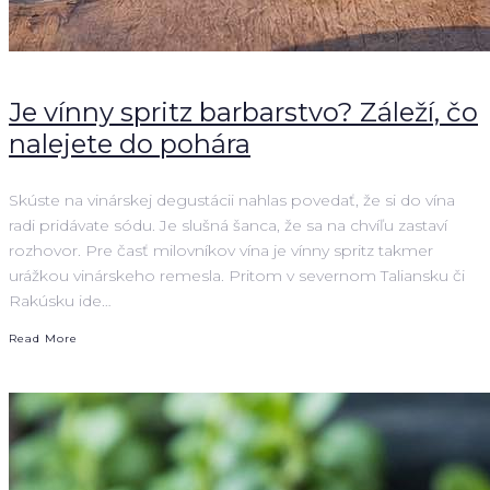
Je vínny spritz barbarstvo? Záleží, čo
nalejete do pohára
Skúste na vinárskej degustácii nahlas povedať, že si do vína
radi pridávate sódu. Je slušná šanca, že sa na chvíľu zastaví
rozhovor. Pre časť milovníkov vína je vínny spritz takmer
urážkou vinárskeho remesla. Pritom v severnom Taliansku či
Rakúsku ide…
Read More