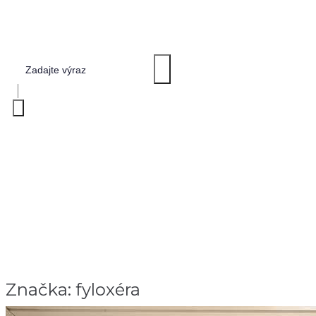
FYLOXÉRA
Home
>
fyloxéra
Značka:
fyloxéra