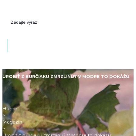
UROBIŤ Z BURČIAKU ZMRZLINU? V MODRE TO DOKÁŽU
Home
>
Magazín
>
Urobiť z burčiaku zmrzlinu? V Modre to dokážu