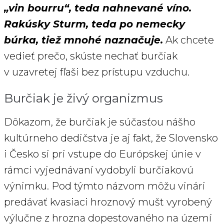
„vin bourru“, teda nahnevané víno.
Rakúsky Sturm, teda po nemecky
búrka, tiež mnohé naznačuje.
Ak chcete
vedieť prečo, skúste nechať burčiak
v uzavretej fľaši bez prístupu vzduchu.
Burčiak je živý organizmus
Dôkazom, že burčiak je súčasťou nášho
kultúrneho dedičstva je aj fakt, že Slovensko
i Česko si pri vstupe do Európskej únie v
rámci vyjednávaní vydobyli burčiakovú
výnimku. Pod týmto názvom môžu vinári
predávať kvasiaci hroznový mušt vyrobený
výlučne z hrozna dopestovaného na území