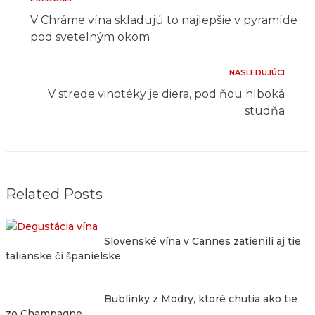
P
N
r
V Chráme vína skladujú to najlepšie v pyramíde
e
a
pod svetelným okom
d
v
o
NASLEDUJÚCI
N
š
i
a
l
V strede vinotéky je diera, pod ňou hlboká
g
s
ý
studňa
l
á
e
c
d
u
i
j
Related Posts
a
ú
c
v
i
Slovenské vína v Cannes zatienili aj tie
č
talianske či španielske
l
á
Bublinky z Modry, ktoré chutia ako tie
zo Champagne