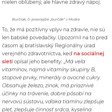
nielen obľúbený, ale hlavne zdravý nápoj.
Burčiak, či presnejšie „burčák“ v Modre
To, že má pozitívny vplyv na zdravie, nie sú
len babské povedačky. Upozornil na to pred
časom aj bratislavský Regionálny úrad
verejného zdravotníctva, keď
na sociálnej
sieti
opísal jeho benefity: „
Má veľa
vitamínov, najmä vitamíny skupiny B,
stopové prvky, minerály a ovocné cukry.
Obsahuje železo, zinok, má priaznivé
účinky na trávenie, dobre pôsobí na
nervovú sústavu, vďaka tiamínu zlepšuje
pleť, zlepšuje činnosť srdca, kyselina