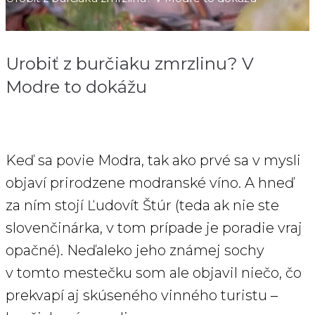
Urobiť z burčiaku zmrzlinu? V
Modre to dokážu
Keď sa povie Modra, tak ako prvé sa v mysli
objaví prirodzene modranské víno. A hneď
za ním stojí Ľudovít Štúr (teda ak nie ste
slovenčinárka, v tom prípade je poradie vraj
opačné). Neďaleko jeho známej sochy
v tomto mestečku som ale objavil niečo, čo
prekvapí aj skúseného vinného turistu –