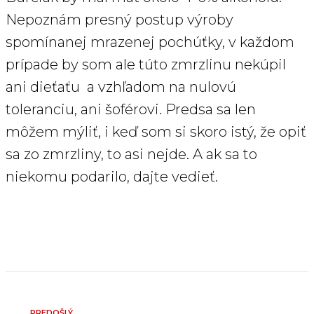
Nepoznám presný postup výroby
spomínanej mrazenej pochúťky, v každom
prípade by som ale túto zmrzlinu nekúpil
ani dieťaťu a vzhľadom na nulovú
toleranciu, ani šoférovi. Predsa sa len
môžem mýliť, i keď som si skoro istý, že opiť
sa zo zmrzliny, to asi nejde. A ak sa to
niekomu podarilo, dajte vedieť.
PREDOŠLÝ