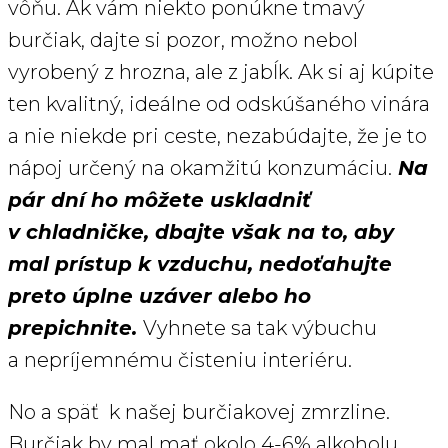
vôňu. Ak vám niekto ponúkne tmavý
burčiak, dajte si pozor, možno nebol
vyrobený z hrozna, ale z jabĺk. Ak si aj kúpite
ten kvalitný, ideálne od odskúšaného vinára
a nie niekde pri ceste, nezabúdajte, že je to
nápoj určený na okamžitú konzumáciu.
Na
pár dní ho môžete uskladniť
v chladničke, dbajte však na to, aby
mal prístup k vzduchu, nedoťahujte
preto úplne uzáver alebo ho
prepichnite.
Vyhnete sa tak výbuchu
a nepríjemnému čisteniu interiéru.
No a späť k našej burčiakovej zmrzline.
Burčiak by mal mať okolo 4-6% alkoholu.